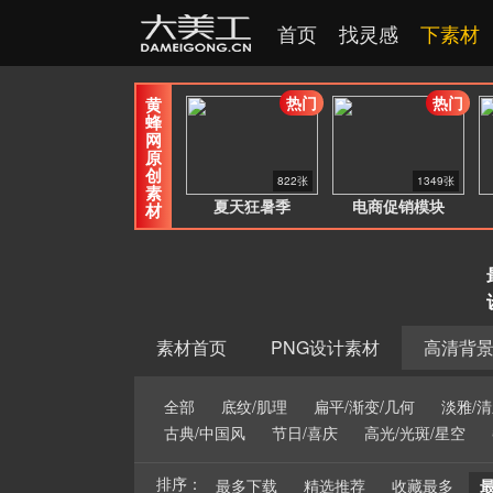
首页
找灵感
下素材
热门
热门
黄
蜂
网
原
创
822张
1349张
素
夏天狂暑季
电商促销模块
材
素材首页
PNG设计素材
高清背
全部
底纹/肌理
扁平/渐变/几何
淡雅/清
古典/中国风
节日/喜庆
高光/光斑/星空
排序：
最多下载
精选推荐
收藏最多