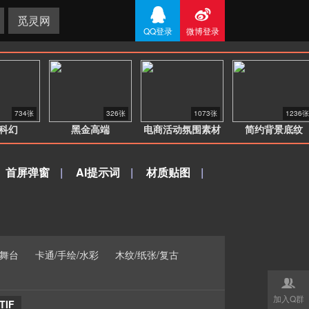


觅灵网
QQ登录
微博登录
734张
326张
1073张
1236张
科幻
黑金高端
电商活动氛围素材
简约背景底纹
首屏弹窗
|
AI提示词
|
材质贴图
|
/舞台
卡通/手绘/水彩
木纹/纸张/复古

加入Q群
TIF