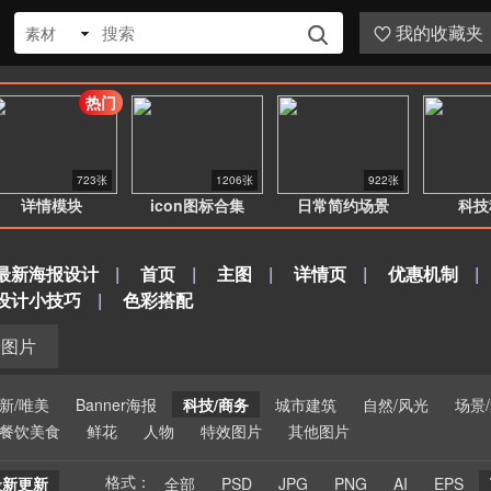
我的收藏夹
素材


热门
723张
1206张
922张
详情模块
icon图标合集
日常简约场景
科技
最新海报设计
|
首页
|
主图
|
详情页
|
优惠机制
|
设计小技巧
|
色彩搭配
景图片
新/唯美
Banner海报
科技/商务
城市建筑
自然/风光
场景
餐饮美食
鲜花
人物
特效图片
其他图片
格式：
最新更新
全部
PSD
JPG
PNG
AI
EPS