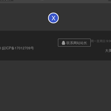
X
周一至周日 9:00
联系网站站长

20
皖ICP备17012709号
大