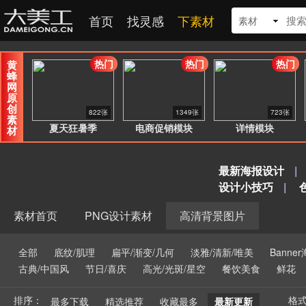
首页
找灵感
下素材
素材
热门
热门
热门
黄
蜂
网
原
创
822张
1349张
723张
素
夏天狂暑季
电商促销模块
详情模块
材
最新海报设计
|
设计小技巧
|
素材首页
PNG设计素材
高清背景图片
全部
底纹/肌理
扁平/渐变/几何
淡雅/清新/唯美
Banne
古典/中国风
节日/喜庆
高光/光斑/星空
餐饮美食
鲜花
排序：
格
最多下载
精选推荐
收藏最多
最新更新