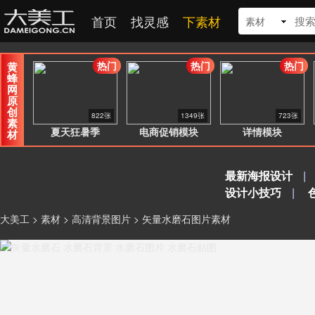
首页
找灵感
下素材
素材
热门
热门
热门
黄
蜂
网
原
创
822张
1349张
723张
素
夏天狂暑季
电商促销模块
详情模块
材
最新海报设计
|
设计小技巧
|
大美工
>
素材
>
高清背景图片
> 矢量水磨石图片素材