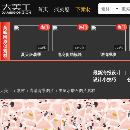
首页
找灵感
下素材
素材
热门
热门
热门
黄
蜂
网
原
创
822张
1349张
723张
素
夏天狂暑季
电商促销模块
详情模块
材
最新海报设计
|
设计小技巧
|
大美工
>
素材
>
高清背景图片
> 矢量水磨石图片素材