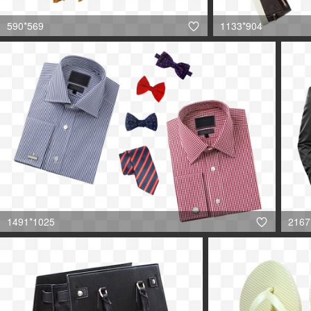
590*569
1133*904

1491*1025
2167
