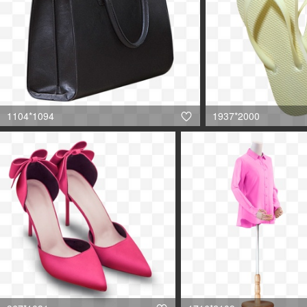
1104*1094
1937*2000
