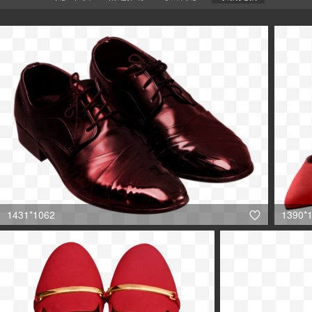
1431*1062
1390*
