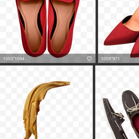
1053*1094
1055*971
