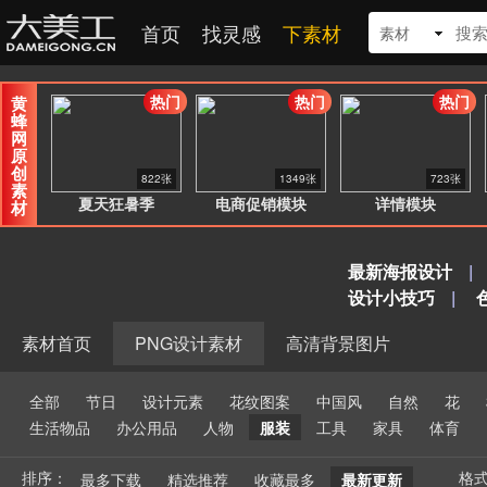
首页
找灵感
下素材
素材
热门
热门
热门
黄
蜂
网
原
创
822张
1349张
723张
素
夏天狂暑季
电商促销模块
详情模块
材
最新海报设计
|
设计小技巧
|
素材首页
PNG设计素材
高清背景图片
全部
节日
设计元素
花纹图案
中国风
自然
花
生活物品
办公用品
人物
服装
工具
家具
体育
排序：
格
最多下载
精选推荐
收藏最多
最新更新