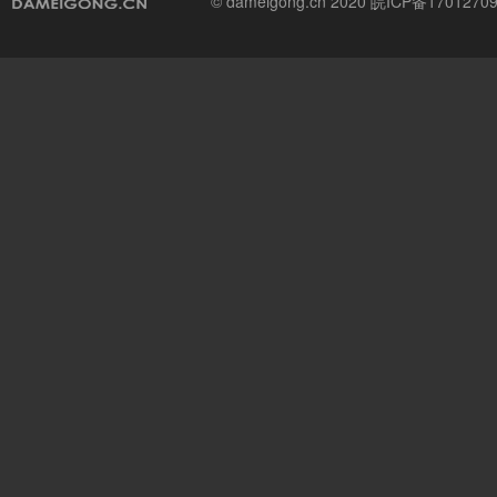
© dameigong.cn 2020
皖ICP备1701270