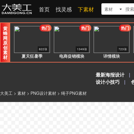
首页
找灵感
下素材
素材
热门
热门
热门
黄
蜂
网
原
创
822张
1349张
723张
素
夏天狂暑季
电商促销模块
详情模块
材
最新海报设计
|
设计小技巧
|
大美工
>
素材
>
PNG设计素材
> 绳子PNG素材