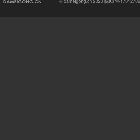
© dameigong.cn 2020
皖ICP备1701270