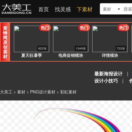
首页
找灵感
下素材
素材
热门
热门
热门
黄
蜂
网
原
创
822张
1349张
723张
素
夏天狂暑季
电商促销模块
详情模块
材
最新海报设计
|
设计小技巧
|
大美工
>
素材
>
PNG设计素材
> 彩虹素材