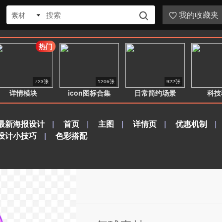
我的收藏夹
素材


热门
723张
1206张
922张
详情模块
icon图标合集
日常简约场景
科技
最新海报设计
|
首页
|
主图
|
详情页
|
优惠机制
|
设计小技巧
|
色彩搭配