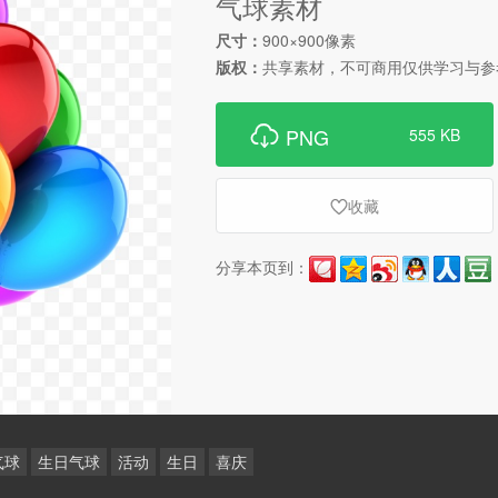
气球素材
尺寸：
900×900像素
版权：
共享素材，不可商用仅供学习与参

PNG
555 KB
收藏

分享本页到：
气球
生日气球
活动
生日
喜庆