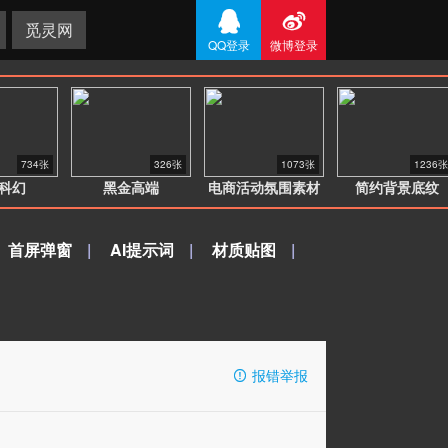


觅灵网
QQ登录
微博登录
734张
326张
1073张
1236张
科幻
黑金高端
电商活动氛围素材
简约背景底纹
首屏弹窗
|
AI提示词
|
材质贴图
|
报错举报
