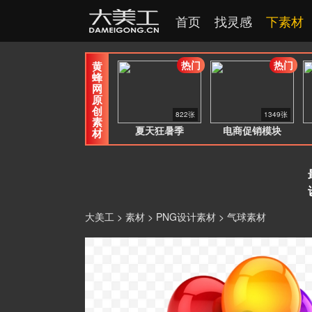
首页
找灵感
下素材
热门
热门
黄
蜂
网
原
创
822张
1349张
素
夏天狂暑季
电商促销模块
材
大美工
>
素材
>
PNG设计素材
> 气球素材