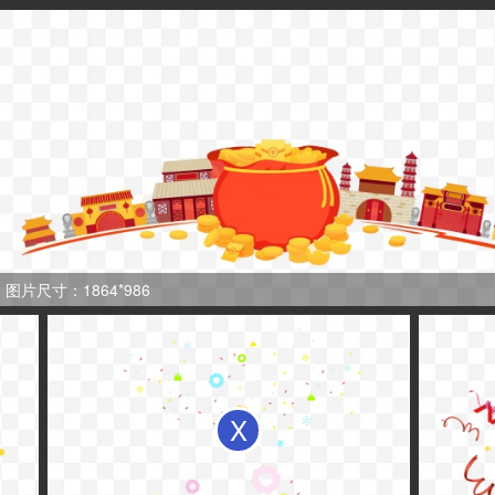
图片尺寸：1864*986
X