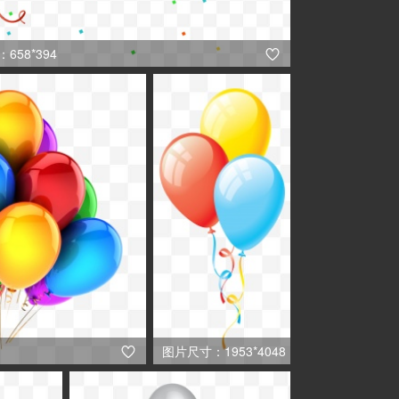
658*394

图片尺寸：1953*4048

