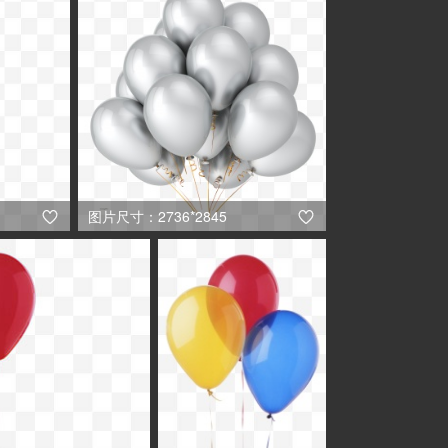
图片尺寸：2736*2845

