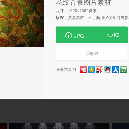
花纹背景图片素材
尺寸：
1920×1080像素
版权：
共享素材，不可商用仅供学习与参

JPG
708 KB
收藏

分享本页到：