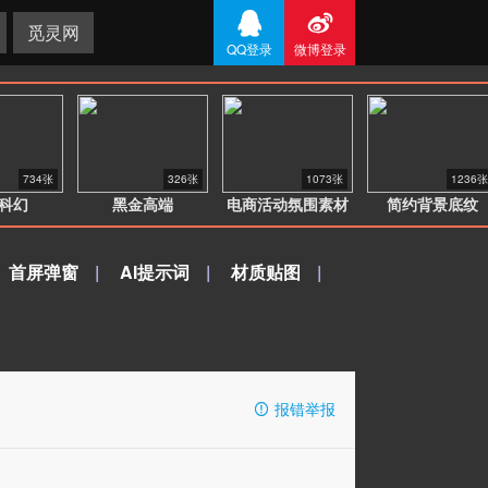


觅灵网
QQ登录
微博登录
734张
326张
1073张
1236张
科幻
黑金高端
电商活动氛围素材
简约背景底纹
首屏弹窗
|
AI提示词
|
材质贴图
|
报错举报
