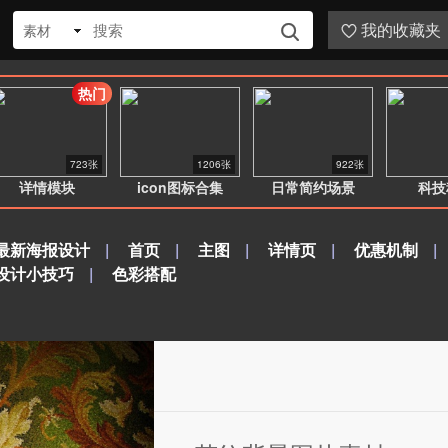
我的收藏夹
素材


热门
723张
1206张
922张
详情模块
icon图标合集
日常简约场景
科技
最新海报设计
|
首页
|
主图
|
详情页
|
优惠机制
|
设计小技巧
|
色彩搭配