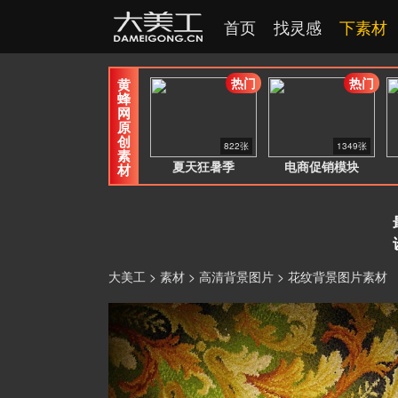
首页
找灵感
下素材
热门
热门
黄
蜂
网
原
创
822张
1349张
素
夏天狂暑季
电商促销模块
材
大美工
>
素材
>
高清背景图片
> 花纹背景图片素材