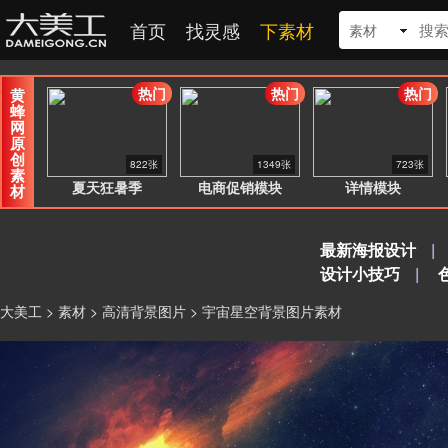
首页
找灵感
下素材
素材
热门
热门
热门
黄
蜂
网
原
创
822张
1349张
723张
素
夏天狂暑季
电商促销模块
详情模块
材
最新海报设计
|
设计小技巧
|
大美工
>
素材
>
高清背景图片
> 宇宙星空背景图片素材