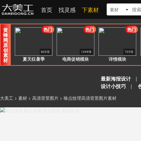
首页
找灵感
下素材
素材
热门
热门
热门
黄
蜂
网
原
创
822张
1349张
723张
素
夏天狂暑季
电商促销模块
详情模块
材
最新海报设计
|
设计小技巧
|
大美工
>
素材
>
高清背景图片
> 噪点纹理高清背景图片素材