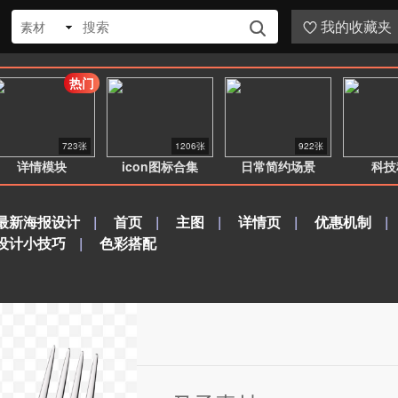
我的收藏夹
素材


热门
723张
1206张
922张
详情模块
icon图标合集
日常简约场景
科技
最新海报设计
|
首页
|
主图
|
详情页
|
优惠机制
|
设计小技巧
|
色彩搭配