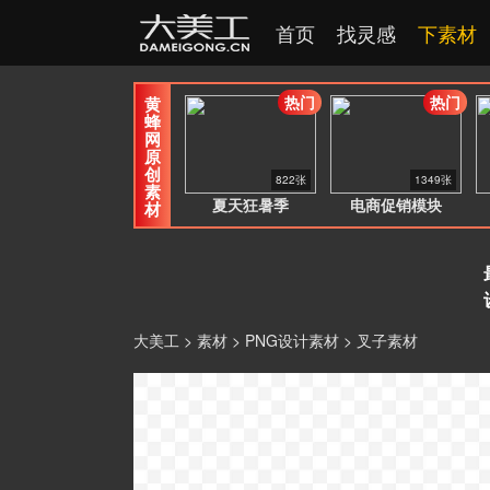
首页
找灵感
下素材
热门
热门
黄
蜂
网
原
创
822张
1349张
素
夏天狂暑季
电商促销模块
材
大美工
>
素材
>
PNG设计素材
> 叉子素材