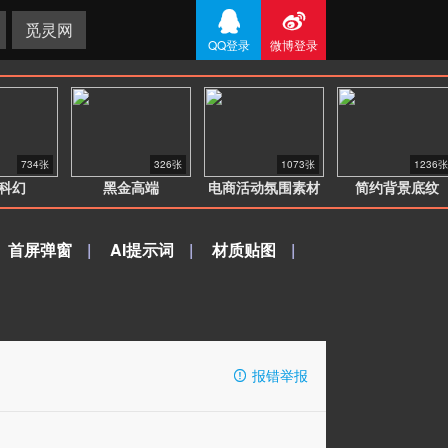


觅灵网
QQ登录
微博登录
734张
326张
1073张
1236张
科幻
黑金高端
电商活动氛围素材
简约背景底纹
首屏弹窗
|
AI提示词
|
材质贴图
|
报错举报
