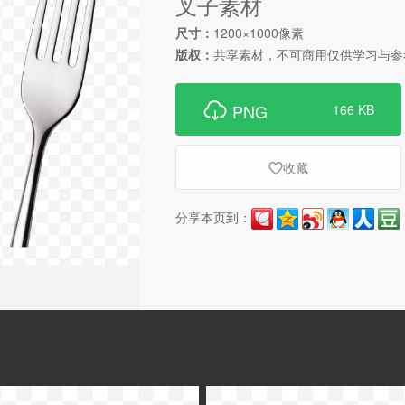
叉子素材
尺寸：
1200×1000像素
版权：
共享素材，不可商用仅供学习与参

PNG
166 KB
收藏

分享本页到：