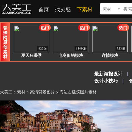
首页
找灵感
下素材
素材
热门
热门
热门
黄
蜂
网
原
创
822张
1349张
723张
素
夏天狂暑季
电商促销模块
详情模块
材
最新海报设计
|
设计小技巧
|
大美工
>
素材
>
高清背景图片
> 海边古建筑图片素材