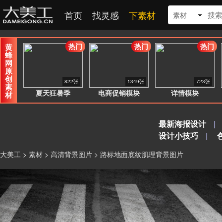
首页
找灵感
下素材
素材
热门
热门
热门
黄
蜂
网
原
创
822张
1349张
723张
素
夏天狂暑季
电商促销模块
详情模块
材
最新海报设计
|
设计小技巧
|
大美工
>
素材
>
高清背景图片
> 路标地面底纹肌理背景图片