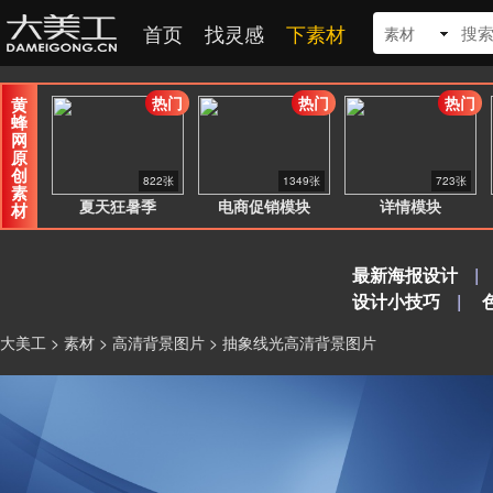
首页
找灵感
下素材
素材
热门
热门
热门
黄
蜂
网
原
创
822张
1349张
723张
素
夏天狂暑季
电商促销模块
详情模块
材
最新海报设计
|
设计小技巧
|
大美工
>
素材
>
高清背景图片
> 抽象线光高清背景图片